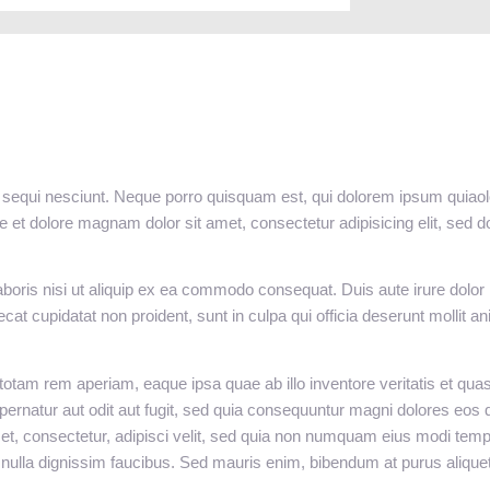
sequi nesciunt. Neque porro quisquam est, qui dolorem ipsum quiaolor 
et dolore magnam dolor sit amet, consectetur adipisicing elit, sed do
oris nisi ut aliquip ex ea commodo consequat. Duis aute irure dolor in
aecat cupidatat non proident, sunt in culpa qui officia deserunt mollit 
am rem aperiam, eaque ipsa quae ab illo inventore veritatis et quasi 
rnatur aut odit aut fugit, sed quia consequuntur magni dolores eos 
et, consectetur, adipisci velit, sed quia non numquam eius modi tem
ulla dignissim faucibus. Sed mauris enim, bibendum at purus aliquet,