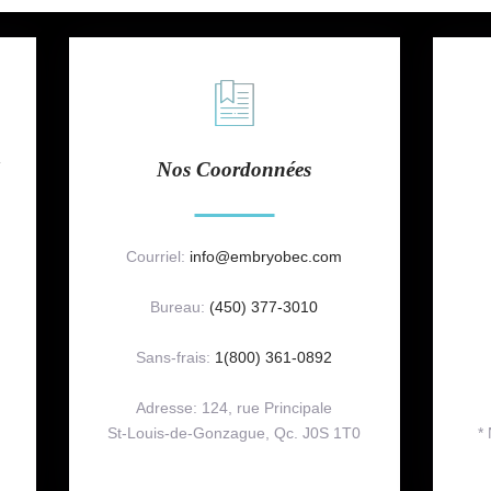
!
Nos Coordonnées
Courriel:
info@embryobec.com
Bureau:
(450) 377-3010
Sans-frais:
1(800) 361-0892
Adresse: 124, rue Principale
St-Louis-de-Gonzague, Qc. J0S 1T0
*