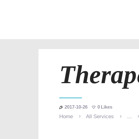
Therap
2017-10-26
0
Likes
Home
All Services
...