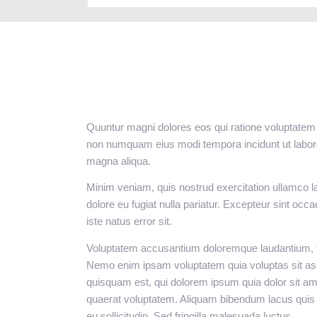
Quuntur magni dolores eos qui ratione voluptatem 
non numquam eius modi tempora incidunt ut labore 
magna aliqua.
Minim veniam, quis nostrud exercitation ullamco lab
dolore eu fugiat nulla pariatur. Excepteur sint occ
iste natus error sit.
Voluptatem accusantium doloremque laudantium, tot
Nemo enim ipsam voluptatem quia voluptas sit aspe
quisquam est, qui dolorem ipsum quia dolor sit am
quaerat voluptatem. Aliquam bibendum lacus quis n
eu sollicitudin. Sed fringilla malesuada luctus.