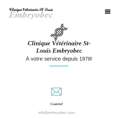
ACCUEIL
NOS SERVICES
CONTACT
Clinique Vétérinaire St-
ENGLISH
Louis Embryobec
À votre service depuis 1978!
Courriel
info@embryobec.com