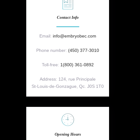
Contact Info
Email:
info@embryobec.com
Phone number:
(450) 377-3010
Toll-free:
1(800) 361-0892
Address: 124, rue Principale
St-Louis-de-Gonzague, Qc. J0S 1T0
Opening Hours